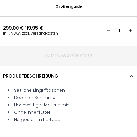
Größenguide
299,00
€
119,95
€
B
inkl. MwSt. zzgl. Versandkosten
IN DEN WARENKORB
PRODUKTBESCHREIBUNG
Seitliche Eingrifftaschen
Dezenter Schimmer
Hochwertiger Materialmix
Ohne Innenfutter
Hergestellt in Portugal