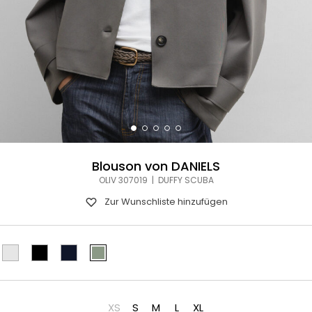
Blouson von DANIELS
OLIV 307019 | DUFFY SCUBA
Zur Wunschliste hinzufügen
XS
S
M
L
XL