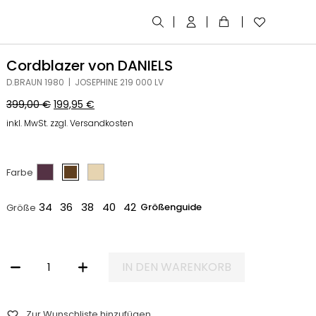
Cordblazer von DANIELS
D.BRAUN 1980 | JOSEPHINE 219 000 LV
399,00
€
199,95
€
inkl. MwSt. zzgl. Versandkosten
Farbe
34
36
38
40
42
Größenguide
Größe
IN DEN WARENKORB
CORDBLAZER VON DANIELS MENGE
Zur Wunschliste hinzufügen