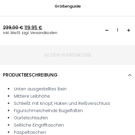
Größenguide
239,00
€
119,95
€
C
inkl. MwSt. zzgl. Versandkosten
IN DEN WARENKORB
PRODUKTBESCHREIBUNG
Unten ausgestelltes Bein
Mittlere Leibhöhe
Schließt mit Knopf, Haken und Reißverschluss
Figurschmeichelnde Bügelfalten
Gürtelschlaufen
Seitliche Eingrifftaschen
Paspeltaschen