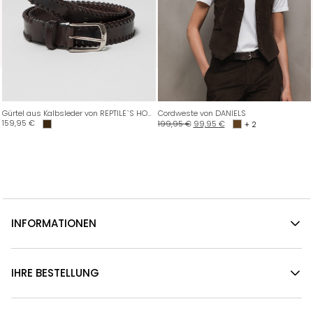
Gürtel aus Kalbsleder von REPTILE`S HOUSE
Cordweste von DANIELS
159,95
€
199,95
€
99,95
€
+ 2
INFORMATIONEN
IHRE BESTELLUNG