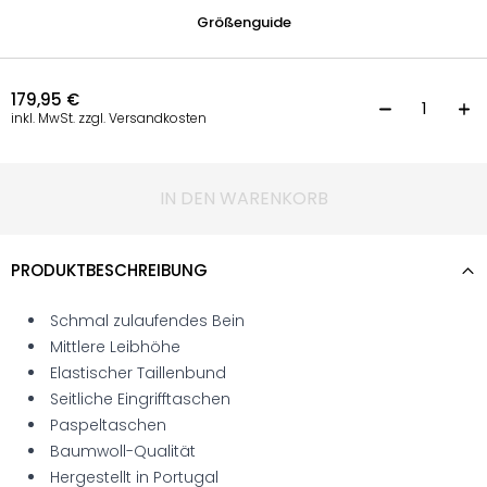
Größenguide
179,95
€
C
inkl. MwSt. zzgl. Versandkosten
IN DEN WARENKORB
PRODUKTBESCHREIBUNG
Schmal zulaufendes Bein
Mittlere Leibhöhe
Elastischer Taillenbund
Seitliche Eingrifftaschen
Paspeltaschen
Baumwoll-Qualität
Hergestellt in Portugal