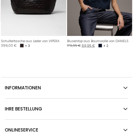
Schultertasche aus Leder von VIPERA
Blusentop aus Baumwolle von DANIELS
399,00
€
179,95
€
69,95
€
+ 3
+ 2
INFORMATIONEN
IHRE BESTELLUNG
ONLINESERVICE