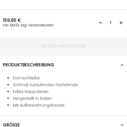
159,95
€
G
inkl. MwSt. zzgl. Versandkosten
IN DEN WARENKORB
PRODUKTBESCHREIBUNG
Dornschließe
Schmal zulaufendes Gürtelende
Edles Nappaleder
Hergestellt in Italien
Mit Aufbewahrungsbeutel
GRÖSSE