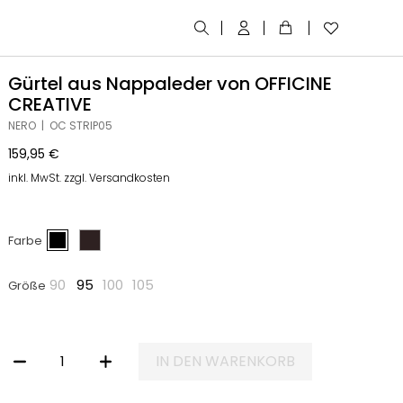
Gürtel aus Nappaleder von OFFICINE
CREATIVE
NERO | OC STRIP05
159,95
€
inkl. MwSt. zzgl. Versandkosten
Farbe
90
95
100
105
Größe
IN DEN WARENKORB
GÜRTEL AUS NAPPALEDER VON OFFICINE CREATIVE MENGE