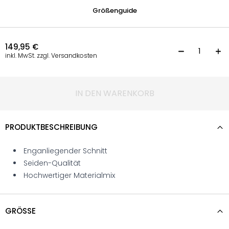
Größenguide
149,95
€
K
inkl. MwSt. zzgl. Versandkosten
IN DEN WARENKORB
PRODUKTBESCHREIBUNG
Enganliegender Schnitt
Seiden-Qualität
Hochwertiger Materialmix
GRÖSSE