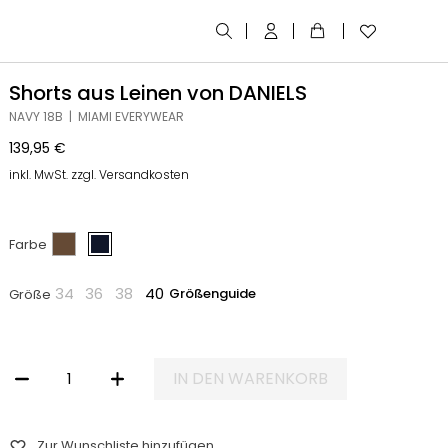
Shorts aus Leinen von DANIELS
NAVY 18B | MIAMI EVERYWEAR
139,95
€
inkl. MwSt. zzgl. Versandkosten
Farbe
34
36
38
40
Größenguide
Größe
IN DEN WARENKORB
SHORTS AUS LEINEN VON DANIELS MENGE
Zur Wunschliste hinzufügen