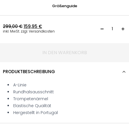
Größenguide
299,00
€
159,95
€
K
inkl. MwSt. zzgl. Versandkosten
IN DEN WARENKORB
PRODUKTBESCHREIBUNG
A-Linie
Rundhalsausschnitt
Trompetenärmel
Elastische Qualität
Hergestellt in Portugal