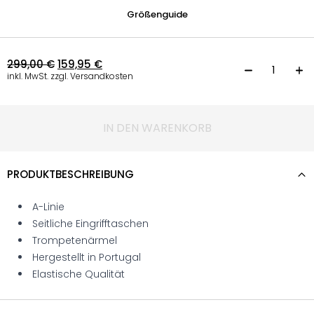
Größenguide
299,00
€
159,95
€
K
inkl. MwSt. zzgl. Versandkosten
IN DEN WARENKORB
PRODUKTBESCHREIBUNG
A-Linie
Seitliche Eingrifftaschen
Trompetenärmel
Hergestellt in Portugal
Elastische Qualität