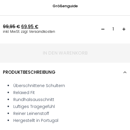
Größenguide
99,95
€
69,95
€
L
inkl. MwSt. zzgl. Versandkosten
IN DEN WARENKORB
PRODUKTBESCHREIBUNG
Überschnittene Schultern
Relaxed Fit
Rundhalsausschnitt
Luftiges Tragegefühl
Reiner Leinenstoff
Hergestellt in Portugal