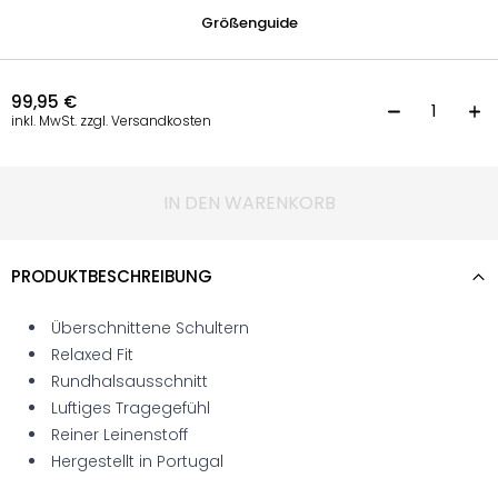
Größenguide
99,95
€
L
inkl. MwSt. zzgl. Versandkosten
IN DEN WARENKORB
PRODUKTBESCHREIBUNG
Überschnittene Schultern
Relaxed Fit
Rundhalsausschnitt
Luftiges Tragegefühl
Reiner Leinenstoff
Hergestellt in Portugal