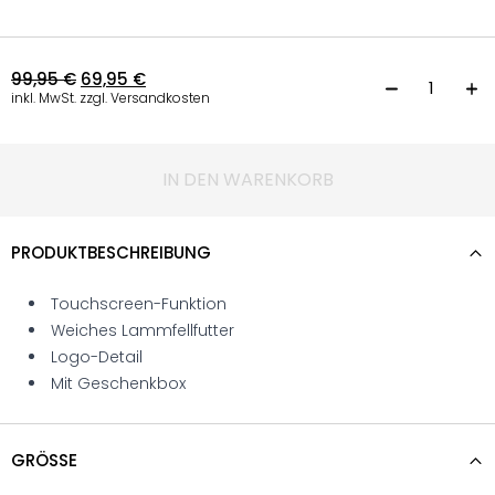
99,95
€
69,95
€
L
inkl. MwSt. zzgl. Versandkosten
IN DEN WARENKORB
PRODUKTBESCHREIBUNG
Touchscreen-Funktion
Weiches Lammfellfutter
Logo-Detail
Mit Geschenkbox
GRÖSSE