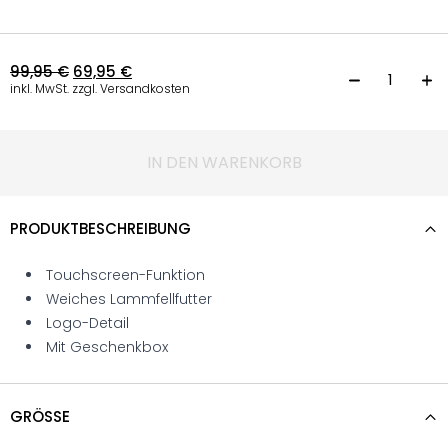
99,95
€
69,95
€
L
inkl. MwSt. zzgl. Versandkosten
IN DEN WARENKORB
PRODUKTBESCHREIBUNG
Touchscreen-Funktion
Weiches Lammfellfutter
Logo-Detail
Mit Geschenkbox
GRÖSSE