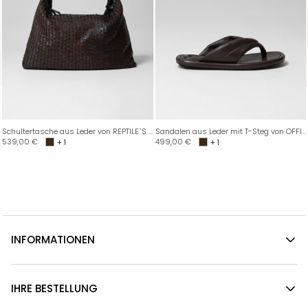
Schultertasche aus Leder von REPTILE`S HOUSE
Sandalen aus Leder mit T-Steg von OFFICINE CREATIVE
539,00
€
499,00
€
+ 1
+ 1
INFORMATIONEN
IHRE BESTELLUNG