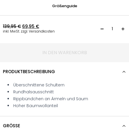
Größenguide
139,95
€
69,95
€
P
inkl. MwSt. zzgl. Versandkosten
IN DEN WARENKORB
PRODUKTBESCHREIBUNG
Überschnittene Schultern
Rundhalsausschnitt
Rippbündchen an Ärmeln und Saum
Hoher Baumwollanteil
GRÖSSE