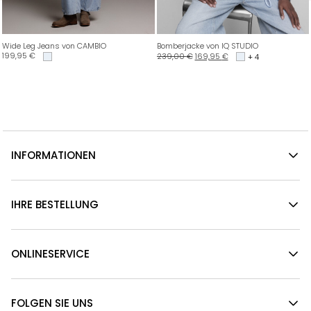
Wide Leg Jeans von CAMBIO
Bomberjacke von IQ STUDIO
199,95
€
239,00
€
169,95
€
+ 4
INFORMATIONEN
IHRE BESTELLUNG
ONLINESERVICE
FOLGEN SIE UNS