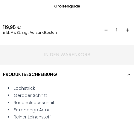
Größenguide
119,95
€
P
inkl. MwSt. zzgl. Versandkosten
IN DEN WARENKORB
PRODUKTBESCHREIBUNG
Lochstrick
Gerader Schnitt
Rundhalsausschnitt
Extra-lange Ärmel
Reiner Leinenstoff