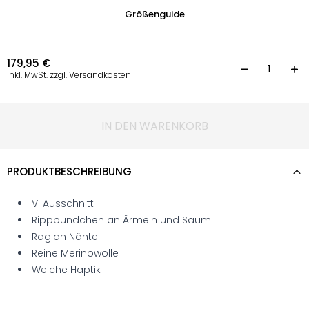
Größenguide
179,95
€
P
inkl. MwSt. zzgl. Versandkosten
IN DEN WARENKORB
PRODUKTBESCHREIBUNG
V-Ausschnitt
Rippbündchen an Ärmeln und Saum
Raglan Nähte
Reine Merinowolle
Weiche Haptik