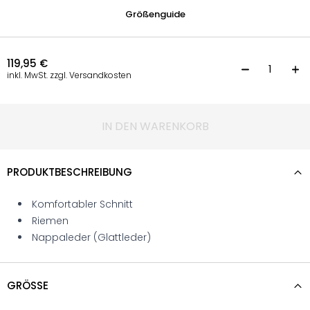
Größenguide
119,95
€
S
inkl. MwSt. zzgl. Versandkosten
IN DEN WARENKORB
PRODUKTBESCHREIBUNG
Komfortabler Schnitt
Riemen
Nappaleder (Glattleder)
GRÖSSE