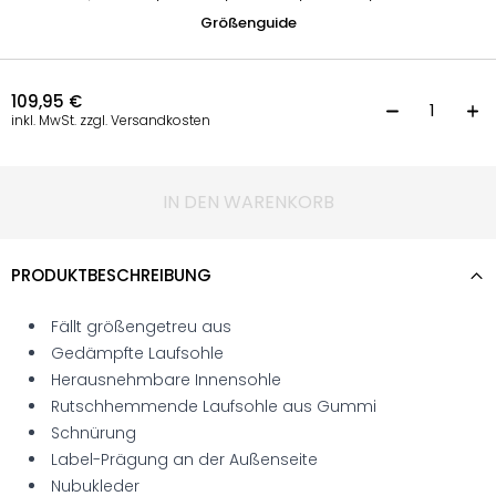
Größenguide
109,95
€
S
inkl. MwSt. zzgl. Versandkosten
IN DEN WARENKORB
PRODUKTBESCHREIBUNG
Fällt größengetreu aus
Gedämpfte Laufsohle
Herausnehmbare Innensohle
Rutschhemmende Laufsohle aus Gummi
Schnürung
Label-Prägung an der Außenseite
Nubukleder