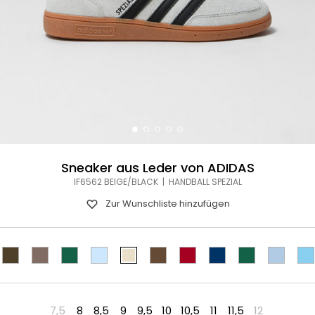
Sneaker aus Leder von ADIDAS
IF6562 BEIGE/BLACK | HANDBALL SPEZIAL
Zur Wunschliste hinzufügen
7,5
8
8,5
9
9,5
10
10,5
11
11,5
12