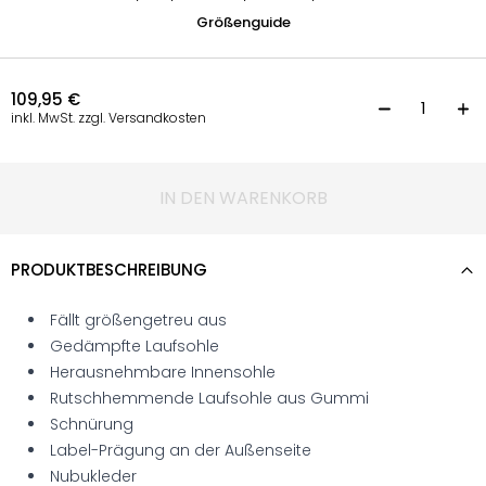
Größenguide
109,95
€
S
inkl. MwSt. zzgl. Versandkosten
IN DEN WARENKORB
PRODUKTBESCHREIBUNG
Fällt größengetreu aus
Gedämpfte Laufsohle
Herausnehmbare Innensohle
Rutschhemmende Laufsohle aus Gummi
Schnürung
Label-Prägung an der Außenseite
Nubukleder