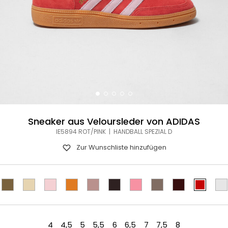
Sneaker aus Veloursleder von ADIDAS
IE5894 ROT/PINK | HANDBALL SPEZIAL D
Zur Wunschliste hinzufügen
4
4,5
5
5,5
6
6,5
7
7,5
8