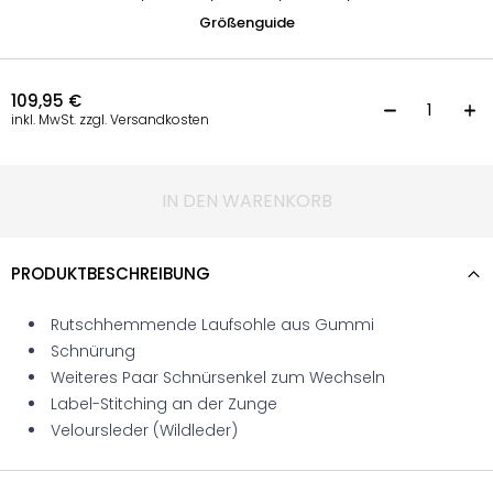
Größenguide
109,95
€
S
inkl. MwSt. zzgl. Versandkosten
IN DEN WARENKORB
PRODUKTBESCHREIBUNG
Rutschhemmende Laufsohle aus Gummi
Schnürung
Weiteres Paar Schnürsenkel zum Wechseln
Label-Stitching an der Zunge
Veloursleder (Wildleder)