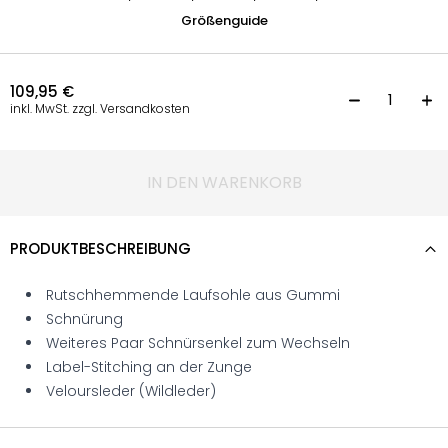
Größenguide
109,95
€
S
inkl. MwSt. zzgl. Versandkosten
IN DEN WARENKORB
PRODUKTBESCHREIBUNG
Rutschhemmende Laufsohle aus Gummi
Schnürung
Weiteres Paar Schnürsenkel zum Wechseln
Label-Stitching an der Zunge
Veloursleder (Wildleder)