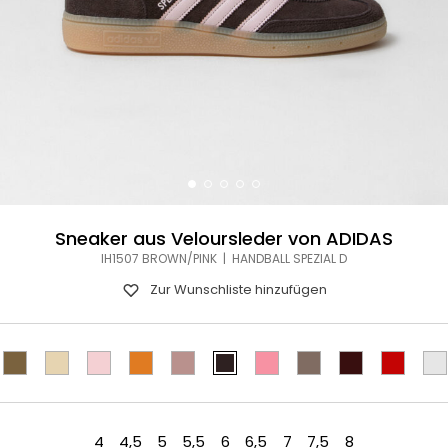
Sneaker aus Veloursleder von ADIDAS
IH1507 BROWN/PINK | HANDBALL SPEZIAL D
Zur Wunschliste hinzufügen
4
4,5
5
5,5
6
6,5
7
7,5
8