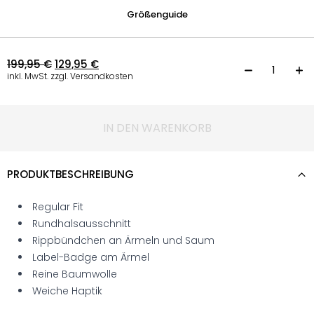
Größenguide
199,95
€
129,95
€
S
inkl. MwSt. zzgl. Versandkosten
IN DEN WARENKORB
PRODUKTBESCHREIBUNG
Regular Fit
Rundhalsausschnitt
Rippbündchen an Ärmeln und Saum
Label-Badge am Ärmel
Reine Baumwolle
Weiche Haptik