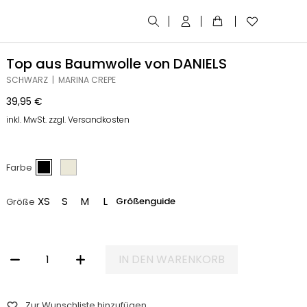
Top aus Baumwolle von DANIELS
SCHWARZ | MARINA CREPE
39,95
€
inkl. MwSt. zzgl. Versandkosten
Farbe
XS
S
M
L
Größenguide
Größe
IN DEN WARENKORB
TOP AUS BAUMWOLLE VON DANIELS MENGE
Zur Wunschliste hinzufügen