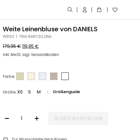
Weite Leinenbluse von DANIELS
WEISS | TINA BARCELLONA
179,95
€
119,95
€
inkl. MwSt. zzgl. Versandkosten
Farbe
XS
S
M
L
Größenguide
Größe
IN DEN WARENKORB
WEITE LEINENBLUSE VON DANIELS MENGE
Zur Wunschliste hinzufügen