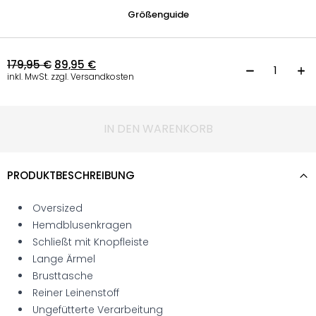
Größenguide
179,95
€
89,95
€
W
inkl. MwSt. zzgl. Versandkosten
IN DEN WARENKORB
PRODUKTBESCHREIBUNG
Oversized
Hemdblusenkragen
Schließt mit Knopfleiste
Lange Ärmel
Brusttasche
Reiner Leinenstoff
Ungefütterte Verarbeitung