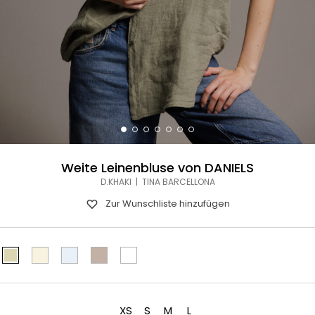
Weite Leinenbluse von DANIELS
D.KHAKI | TINA BARCELLONA
Zur Wunschliste hinzufügen
XS
S
M
L