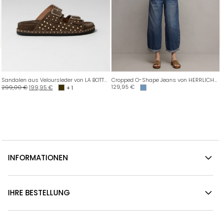
Sandalen aus Veloursleder von LA BOTTEGA DI LISA
Cropped O-Shape Jeans von HERRLICHER
129,95
€
299,00
€
199,95
€
+ 1
INFORMATIONEN
IHRE BESTELLUNG