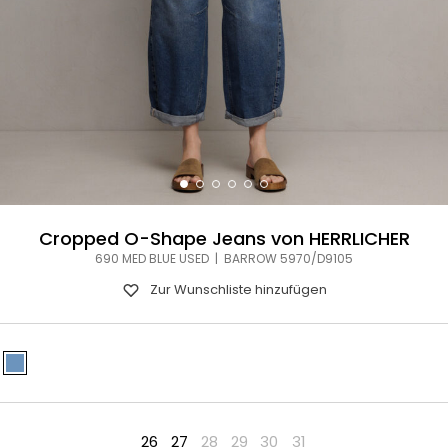
Cropped O-Shape Jeans von HERRLICHER
690 MED BLUE USED | BARROW 5970/D9105
Zur Wunschliste hinzufügen
26
27
28
29
30
31