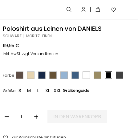
Poloshirt aus Leinen von DANIELS
SCHWARZ | MORITZ LEINEN
119,95
€
inkl. MwSt. zzgl. Versandkosten
Farbe
S
M
L
XL
XXL
Größenguide
Größe
IN DEN WARENKORB
POLOSHIRT AUS LEINEN VON DANIELS MENGE
Zur Wunschliste hinzufügen