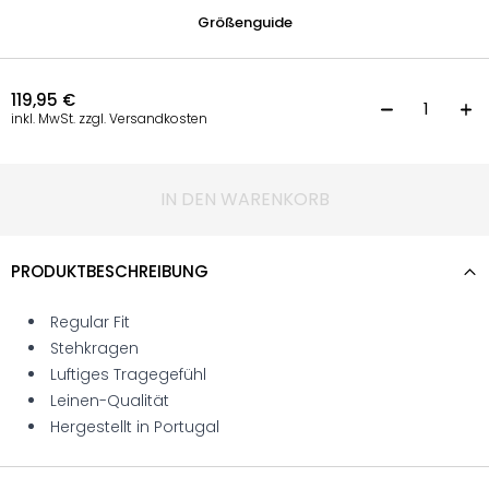
Größenguide
119,95
€
P
inkl. MwSt. zzgl. Versandkosten
IN DEN WARENKORB
PRODUKTBESCHREIBUNG
Regular Fit
Stehkragen
Luftiges Tragegefühl
Leinen-Qualität
Hergestellt in Portugal