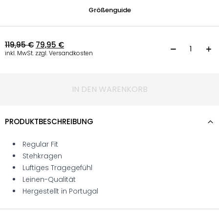
Größenguide
119,95
€
79,95
€
P
inkl. MwSt. zzgl. Versandkosten
IN DEN WARENKORB
PRODUKTBESCHREIBUNG
Regular Fit
Stehkragen
Luftiges Tragegefühl
Leinen-Qualität
Hergestellt in Portugal